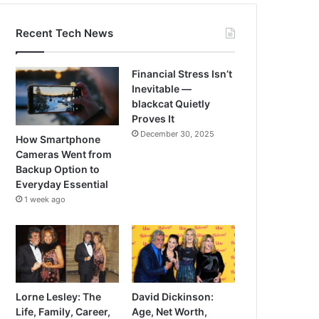
Recent Tech News
Financial Stress Isn’t
Inevitable —
blackcat Quietly
Proves It
December 30, 2025
How Smartphone
Cameras Went from
Backup Option to
Everyday Essential
1 week ago
Lorne Lesley: The
David Dickinson:
Life, Family, Career,
Age, Net Worth,