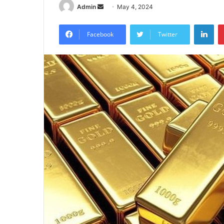
Send
Admin
May 4, 2024
an
Lin
email
Facebook
Twitter