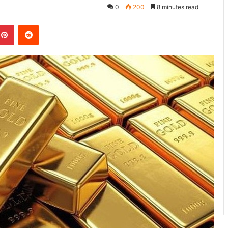
0
200
8 minutes read
kedIn
Pinterest
Reddit